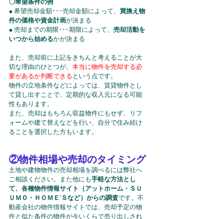
〇希望条件の例
● 希望売却金額･･･売却金額によって、
買換え物
件の価格や資金計画
が決まる
● 売却までの期限･･･期限によって、
売却活動を
いつから始める
かが決まる
また、売却前に上記をきちんと考えることが大
切な理由のひとつが、
本当に物件を売却する必
要があるか判断できる
という点です。
物件の立地条件などによっては、賃貸物件とし
て貸し出すことで、定期的な収入元になる可能
性もあります。
また、売却はもちろん収益物件にもせず、リフ
ォームや建て替えなどを行い、自分で住み続け
ることを選択した方もいます。
②物件相場や売却のタイミング
土地や建物物件の売却相場を調べるには弊社へ
ご相談ください。また他にも
手軽な方法とし
て、各種物件情報サイト（アットホーム・ＳＵ
ＵＭＯ・ＨＯＭＥ‘Ｓなど）からの調査
です。不
動産会社の物件情報サイトでは、売却予定の物
件と似た条件の物件が今いくらで売り出しされ