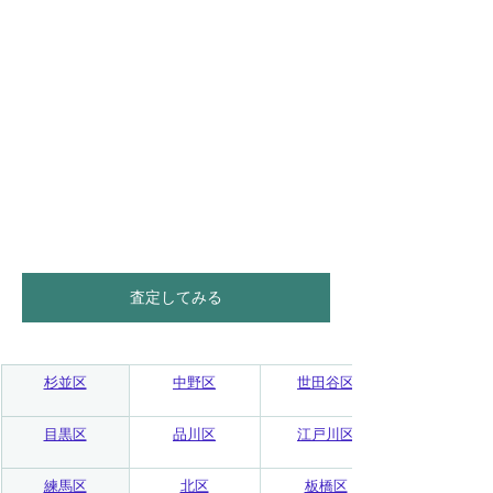
査定してみる
杉並区
中野区
世田谷区
目黒区
品川区
江戸川区
練馬区
北区
板橋区