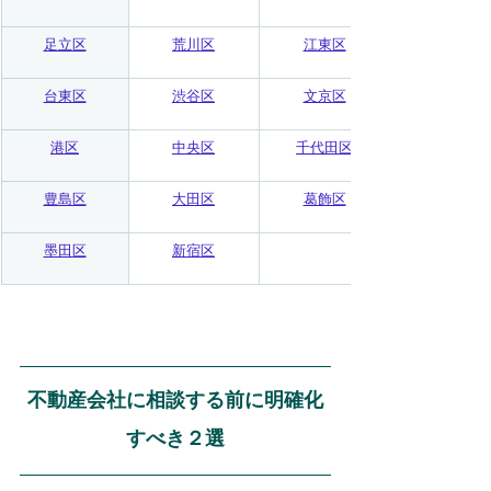
足立区
荒川区
江東区
台東区
渋谷区
文京区
港区
中央区
千代田区
豊島区
大田区
葛飾区
墨田区
新宿区
不動産会社に相談する前に明確化
すべき２選