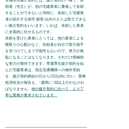
専属専任媒介契約とは、媒介契約の一種で、依
頼者（売主）が、他の宅建業者に重複して依頼
することができないと同時に、依頼した宅建業
者が紹介する相手(顧客)以外の人とは取引できな
い媒介契約をいいます。いわば、依頼した業者
に全面的に任せるものです。
依頼を受けた業者にとっては、他の業者による
横取りの心配がなく、依頼者が自分で取引相手
を見つけてしまう可能性もないので、努力が無
駄になることはなくなります。それだけ積極的
な努力が期待できます。専属専任媒介契約を結
んだ宅建業者は、指定流通機構への物件登録
を、媒介契約締結の日から5日以内に行い、業務
処理状況の報告も、1週間に1回以上行わなけれ
ばなりません。
他の媒介契約に比べて、より丁
寧な業務が要求されています。