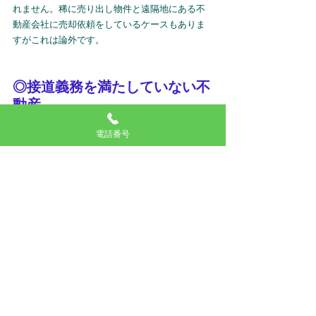
れません。稀に売り出し物件と遠隔地にある不
動産会社に売却依頼をしているケースもありま
すがこれは論外です。
◎接道義務を満たしていない不
動産
接道義務とは、建築基準法上の道路（幅4m以
電話番号
上）に2m以上接していなければならない、とい
うことです。建築基準法で接道義務が設けられ
ている理由は、火災や災害の時に緊急車両が入
って作業できるスペースを確保することが目的
です。接道義務を満たしていない不動産は、た
とえ更地にしても、建物を再建築することはで
きません。
接道義務を満たしていない、とは次のような例
を指します。
①道路に面していない
②間口（道路に接している部分）が狭い
③間口から続く道路幅が狭い