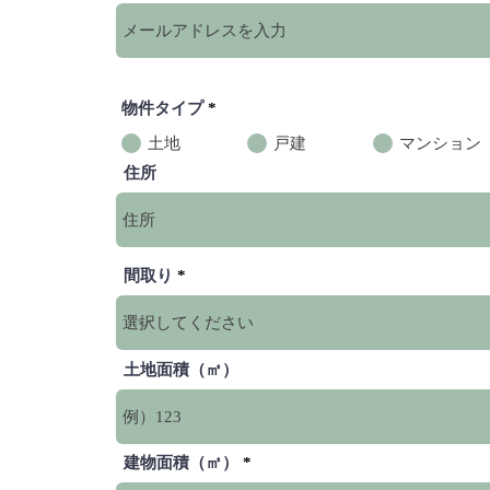
物件タイプ
*
土地
戸建
マンション
住所
間取り
土地面積（㎡）
建物面積（㎡）