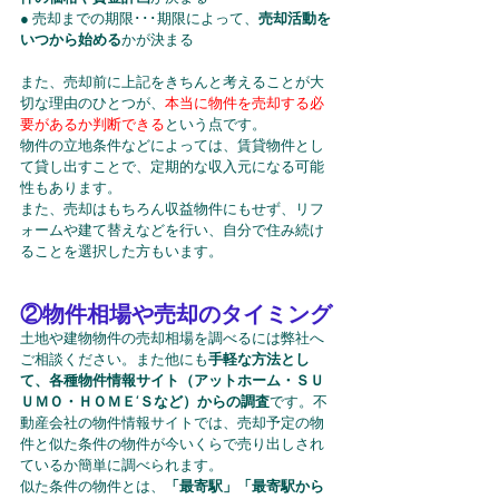
● 売却までの期限･･･期限によって、
売却活動を
いつから始める
かが決まる
また、売却前に上記をきちんと考えることが大
切な理由のひとつが、
本当に物件を売却する必
要があるか判断できる
という点です。
物件の立地条件などによっては、賃貸物件とし
て貸し出すことで、定期的な収入元になる可能
性もあります。
また、売却はもちろん収益物件にもせず、リフ
ォームや建て替えなどを行い、自分で住み続け
ることを選択した方もいます。
②物件相場や売却のタイミング
土地や建物物件の売却相場を調べるには弊社へ
ご相談ください。また他にも
手軽な方法とし
て、各種物件情報サイト（アットホーム・ＳＵ
ＵＭＯ・ＨＯＭＥ‘Ｓなど）からの調査
です。不
動産会社の物件情報サイトでは、売却予定の物
件と似た条件の物件が今いくらで売り出しされ
ているか簡単に調べられます。
似た条件の物件とは、
「最寄駅」「最寄駅から