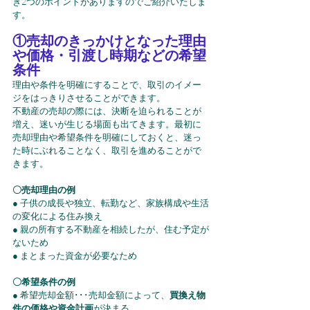
き2つのポイントがありますのでご紹介いたしま
す。
①売却のきっかけとなった理由
や価格・引渡し時期などの希望
条件
理由や条件を明確にすることで、取引のイメー
ジをはっきりさせることができます。
不動産の売却の際には、決断を迫られることが
増え、迷いが生じる場面も出てきます。最初に
売却理由や希望条件を明確にしておくと、迷っ
た時にぶれることなく、取引を進めることがで
きます。
〇売却理由の例
● 子供の成長や独立、転勤など、家族構成や生活
の変化による住み換え
● 親の所有する不動産を相続したが、住む予定が
ないため
● まとまった資金が必要なため
〇希望条件の例
● 希望売却金額･･･売却金額によって、
買換え物
件の価格や資金計画
が決まる