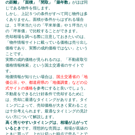
の距離」「面積」「間取」「築年数」
がほぼ同
じである物件を指します。
しかし、上記５つの条件がすべて同じ物件は多
くありません。面積が条件からはずれる場合
は、１平米当たりの「平米単価」や１坪当たり
の「坪単価」で比較することができます。
売却相場を調べる際に注意しておきたいのは、
「物件情報サイトに載っている価格は売り出し
価格であり、実際の成約価格ではない」という
ことです。
実際の成約価格が見られるのは、「不動産取引
価格情報検索」という国土交通省のサイトで
す。
地価情報が知りたい場合は、
国土交通省の「地
価公示」や、都道府県の「地価調査」などの公
式サイトの価格
を参考にすると良いでしょう。
不動産をできるだけ好条件で売却するために
は、売却に最適なタイミングがあります。タイ
ミングによって、売却価格が大きく変わること
は十分考えられます。最適なタイミングの見計
らい方について解説します。
高く売りやすいタイミングは、相場が上がって
いるとき
です。理想的な売買は、相場が底値の
ときに買って、上がり切った時点で売ることで