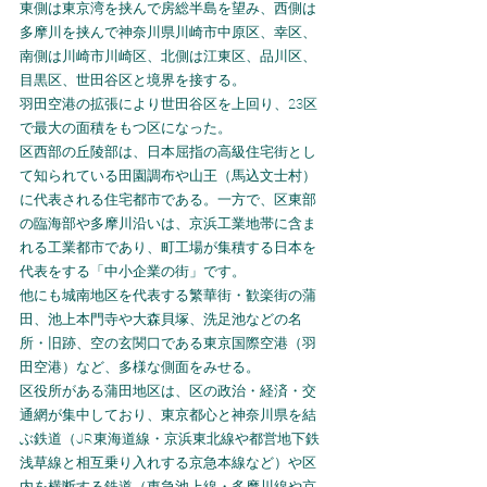
東側は東京湾を挟んで房総半島を望み、西側は
多摩川を挟んで神奈川県川崎市中原区、幸区、
南側は川崎市川崎区、北側は江東区、品川区、
目黒区、世田谷区と境界を接する。
羽田空港の拡張により世田谷区を上回り、23区
で最大の面積をもつ区になった。
区西部の丘陵部は、日本屈指の高級住宅街とし
て知られている田園調布や山王（馬込文士村）
に代表される住宅都市である。一方で、区東部
の臨海部や多摩川沿いは、京浜工業地帯に含ま
れる工業都市であり、町工場が集積する日本を
代表をする「中小企業の街」です。
他にも城南地区を代表する繁華街・歓楽街の蒲
田、池上本門寺や大森貝塚、洗足池などの名
所・旧跡、空の玄関口である東京国際空港（羽
田空港）など、多様な側面をみせる。
区役所がある蒲田地区は、区の政治・経済・交
通網が集中しており、東京都心と神奈川県を結
ぶ鉄道（JR東海道線・京浜東北線や都営地下鉄
浅草線と相互乗り入れする京急本線など）や区
内を横断する鉄道（東急池上線・多摩川線や京