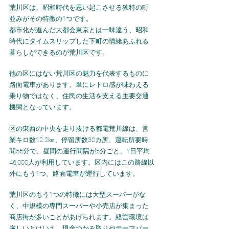
荒川区は、昭和時代を思い起こさせる独特の町
並みがその特徴の1つです。
都市化が進んだ大都会東京とは一味違う、昭和
時代にタイムスリップした下町の情緒あふれる
暮らしができるのが荒川区です。
他の区にはない荒川区の魅力を代表するものに
路面電車があります。単にレトロ感が味わえる
乗り物ではなく、住民の生活を支える主要交通
機関となっています。
区の東西の中央を走り抜ける都電荒川線は、営
業キロ数12.2㎞、停留所数30カ所、運転所要時
間56分で、昼間の運行間隔が5分ごと、1日平均
46,000人が利用しています。区内にはこの路線以
外にもう1つ、路面電車が運行しています。
荒川区のもう1つの特徴には大型スーパーがな
く、中規模の専門スーパーや小売店が集まった
商店街が多いことがあげられます。経営環境は
厳しいとはいえ、現金つかみ取りやテーマパー