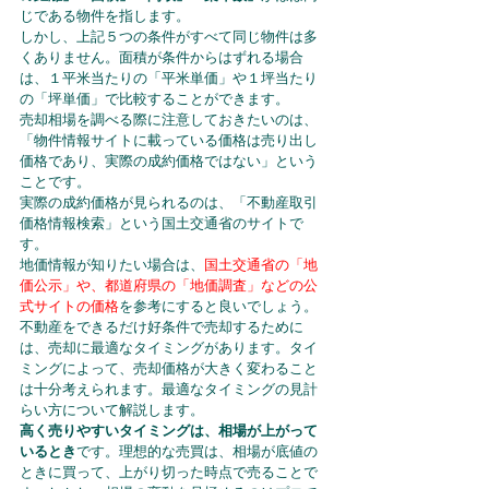
じである物件を指します。
しかし、上記５つの条件がすべて同じ物件は多
くありません。面積が条件からはずれる場合
は、１平米当たりの「平米単価」や１坪当たり
の「坪単価」で比較することができます。
売却相場を調べる際に注意しておきたいのは、
「物件情報サイトに載っている価格は売り出し
価格であり、実際の成約価格ではない」という
ことです。
実際の成約価格が見られるのは、「不動産取引
価格情報検索」という国土交通省のサイトで
す。
地価情報が知りたい場合は、
国土交通省の「地
価公示」や、都道府県の「地価調査」などの公
式サイトの価格
を参考にすると良いでしょう。
不動産をできるだけ好条件で売却するために
は、売却に最適なタイミングがあります。タイ
ミングによって、売却価格が大きく変わること
は十分考えられます。最適なタイミングの見計
らい方について解説します。
高く売りやすいタイミングは、相場が上がって
いるとき
です。理想的な売買は、相場が底値の
ときに買って、上がり切った時点で売ることで