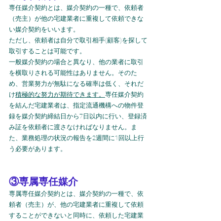
専任媒介契約とは、媒介契約の一種で、依頼者
（売主）が他の宅建業者に重複して依頼できな
い媒介契約をいいます。
ただし、依頼者は自分で取引相手(顧客)を探して
取引することは可能です。
一般媒介契約の場合と異なり、他の業者に取引
を横取りされる可能性はありません。そのた
め、営業努力が無駄になる確率は低く、それだ
け
積極的な努力が期待できます。
専任媒介契約
を結んだ宅建業者は、指定流通機構への物件登
録を媒介契約締結日から7日以内に行い、登録済
み証を依頼者に渡さなければなりません。ま
た、業務処理の状況の報告を2週間に1回以上行
う必要があります。
③専属専任媒介
専属専任媒介契約とは、媒介契約の一種で、依
頼者（売主）が、他の宅建業者に重複して依頼
することができないと同時に、依頼した宅建業