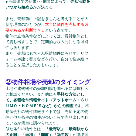
● 売却までの期限･･･期限によって、
売却活動を
いつから始める
かが決まる
また、売却前に上記をきちんと考えることが大
切な理由のひとつが、
本当に物件を売却する必
要があるか判断できる
という点です。
物件の立地条件などによっては、賃貸物件とし
て貸し出すことで、定期的な収入元になる可能
性もあります。
また、売却はもちろん収益物件にもせず、リフ
ォームや建て替えなどを行い、自分で住み続け
ることを選択した方もいます。
②物件相場や売却のタイミング
土地や建物物件の売却相場を調べるには弊社へ
ご相談ください。また他にも
手軽な方法とし
て、各種物件情報サイト（アットホーム・ＳＵ
ＵＭＯ・ＨＯＭＥ‘Ｓなど）からの調査
です。不
動産会社の物件情報サイトでは、売却予定の物
件と似た条件の物件が今いくらで売り出しされ
ているか簡単に調べられます。
似た条件の物件とは、
「最寄駅」「最寄駅から
の距離」「面積」「間取」「築年数」
がほぼ同