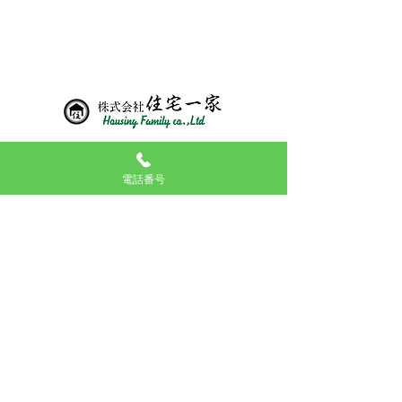
←前へ
次へ→
03-5834-7665
9：00～17：30
電話番号
ご要望により年中無休でご対応致します。
〒１７０ー００１３
東京都豊島区東池袋２丁目１３番９号 ＭＴ東池袋ビル２階
ＴＥＬ ０３－５８３４－７６６５
ＦＡＸ ０３－５８３４－７６６４
東京都知事 （１） 第 １０８３７６号
（公社）全国宅地建物取引業保証協会
（公社）東京都宅地建物取引業協会​
（公社）首都圏不動産公正取引協議会