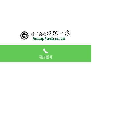
←前へ
次へ→
03-5834-7665
9：00～17：30
電話番号
ご要望により年中無休でご対応致します。
〒１７０ー００１３
東京都豊島区東池袋２丁目１３番９号 ＭＴ東池袋ビル２階
ＴＥＬ ０３－５８３４－７６６５
ＦＡＸ ０３－５８３４－７６６４
東京都知事 （１） 第 １０８３７６号
（公社）全国宅地建物取引業保証協会
（公社）東京都宅地建物取引業協会​
（公社）首都圏不動産公正取引協議会