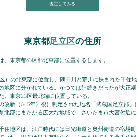
査定してみる
東京都
足立区
の住所
は、東京都の区部北東部に位置するします。
3区）の北東部に位置し、隅田川と荒川に挟まれた千住
の地区に分かれている。かつては陸続きだったが大正期
た。東京23区最北端に位置している。
の改新（645年）後に制定された地名「武蔵国足立郡」
県北部にまたがる広大な地域で、さいたま市大宮付近に
千住地区は、江戸時代には日光街道と奥州街道の宿場町