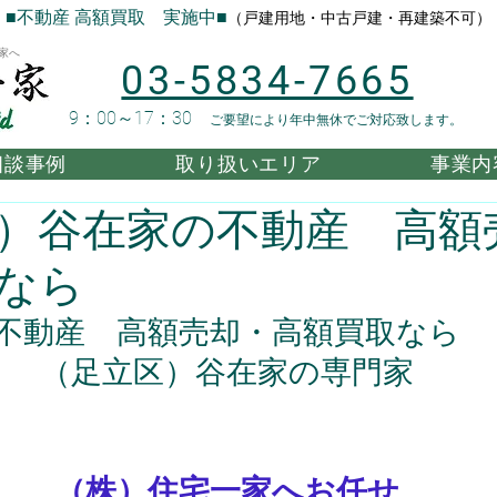
■不動産 高額買取 実施中■
（戸建用地・中古戸建・再建築不可）
家へ
03-5834-7665
9：00～17：30
ご要望により年中無休でご対応致します。
相談事例
取り扱いエリア
事業内
）谷在家の不動産 高額
なら
不動産　高額売却・高額買取なら
（足立区）谷在家の専門家
（株）住宅一家へお任せ