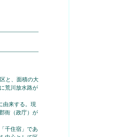
地区と、面積の大
に荒川放水路が
に由来する。現
郡衙（政庁）が
「千住宿」であ