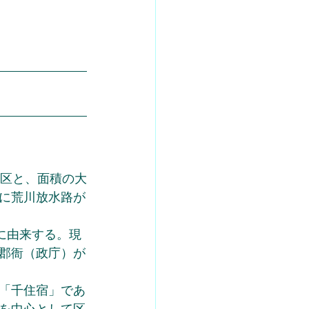
地区と、面積の大
に荒川放水路が
に由来する。現
郡衙（政庁）が
「千住宿」であ
を中心として区