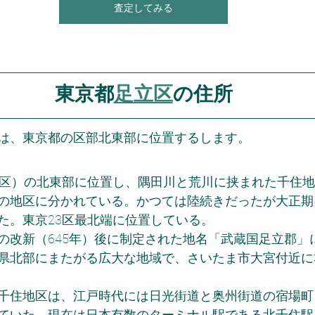
査定してみる
東京都
足立区
の住所
は、東京都の区部北東部に位置するします。
3区）の北東部に位置し、隅田川と荒川に挟まれた千住
の地区に分かれている。かつては陸続きだったが大正期
た。東京23区最北端に位置している。
の改新（645年）後に制定された地名「武蔵国足立郡」
県北部にまたがる広大な地域で、さいたま市大宮付近に
千住地区は、江戸時代には日光街道と奥州街道の宿場町
ていた。現在は日本有数のターミナル駅である北千住駅