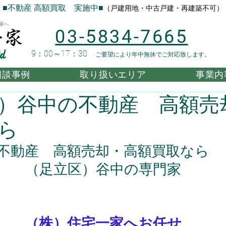
■不動産 高額買取 実施中■
（戸建用地・中古戸建・再建築不可）
家へ
03-5834-7665
9：00～17：30
ご要望により年中無休でご対応致します。
相談事例
取り扱いエリア
事業内
）谷中の不動産 高額売
ら
不動産　高額売却・高額買取なら
（足立区）谷中の専門家
（株）住宅一家へお任せ