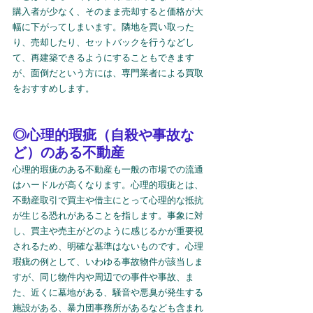
購入者が少なく、そのまま売却すると価格が大
幅に下がってしまいます。隣地を買い取った
り、売却したり、セットバックを行うなどし
て、再建築できるようにすることもできます
が、面倒だという方には、専門業者による買取
をおすすめします。
◎心理的瑕疵（自殺や事故な
ど）のある不動産
心理的瑕疵のある不動産も一般の市場での流通
はハードルが高くなります。心理的瑕疵とは、
不動産取引で買主や借主にとって心理的な抵抗
が生じる恐れがあることを指します。事象に対
し、買主や売主がどのように感じるかが重要視
されるため、明確な基準はないものです。心理
瑕疵の例として、いわゆる事故物件が該当しま
すが、同じ物件内や周辺での事件や事故、ま
た、近くに墓地がある、騒音や悪臭が発生する
施設がある、暴力団事務所があるなども含まれ