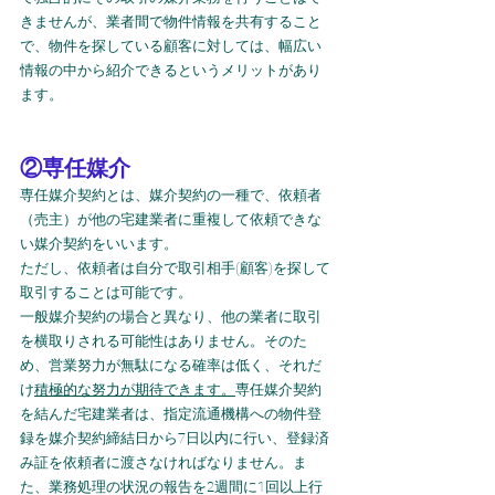
きませんが、業者間で物件情報を共有すること
で、物件を探している顧客に対しては、幅広い
情報の中から紹介できるというメリットがあり
ます。
②専任媒介
専任媒介契約とは、媒介契約の一種で、依頼者
（売主）が他の宅建業者に重複して依頼できな
い媒介契約をいいます。
ただし、依頼者は自分で取引相手(顧客)を探して
取引することは可能です。
一般媒介契約の場合と異なり、他の業者に取引
を横取りされる可能性はありません。そのた
め、営業努力が無駄になる確率は低く、それだ
け
積極的な努力が期待できます。
専任媒介契約
を結んだ宅建業者は、指定流通機構への物件登
録を媒介契約締結日から7日以内に行い、登録済
み証を依頼者に渡さなければなりません。ま
た、業務処理の状況の報告を2週間に1回以上行