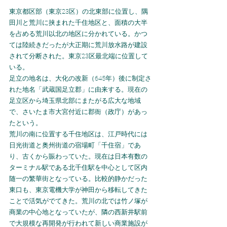
東京都区部（東京23区）の北東部に位置し、隅
田川と荒川に挟まれた千住地区と、面積の大半
を占める荒川以北の地区に分かれている。かつ
ては陸続きだったが大正期に荒川放水路が建設
されて分断された。東京23区最北端に位置して
いる。
足立の地名は、大化の改新（645年）後に制定さ
れた地名「武蔵国足立郡」に由来する。現在の
足立区から埼玉県北部にまたがる広大な地域
で、さいたま市大宮付近に郡衙（政庁）があっ
たという。
荒川の南に位置する千住地区は、江戸時代には
日光街道と奥州街道の宿場町「千住宿」であ
り、古くから賑わっていた。現在は日本有数の
ターミナル駅である北千住駅を中心として区内
随一の繁華街となっている。比較的静かだった
東口も、東京電機大学が神田から移転してきた
ことで活気がでてきた。荒川の北では竹ノ塚が
商業の中心地となっていたが、隣の西新井駅前
で大規模な再開発が行われて新しい商業施設が