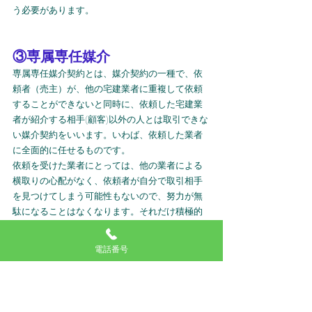
う必要があります。
③専属専任媒介
専属専任媒介契約とは、媒介契約の一種で、依
頼者（売主）が、他の宅建業者に重複して依頼
することができないと同時に、依頼した宅建業
者が紹介する相手(顧客)以外の人とは取引できな
い媒介契約をいいます。いわば、依頼した業者
に全面的に任せるものです。
依頼を受けた業者にとっては、他の業者による
横取りの心配がなく、依頼者が自分で取引相手
を見つけてしまう可能性もないので、努力が無
駄になることはなくなります。それだけ積極的
な努力が期待できます。専属専任媒介契約を結
んだ宅建業者は、指定流通機構への物件登録
電話番号
を、媒介契約締結の日から5日以内に行い、業務
処理状況の報告も、1週間に1回以上行わなけれ
ばなりません。
他の媒介契約に比べて、より丁
寧な業務が要求されています。