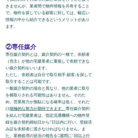
きませんが、業者間で物件情報を共有すること
で、物件を探している顧客に対しては、幅広い
情報の中から紹介できるというメリットがあり
ます。
②専任媒介
専任媒介契約とは、媒介契約の一種で、依頼者
（売主）が他の宅建業者に重複して依頼できな
い媒介契約をいいます。
ただし、依頼者は自分で取引相手(顧客)を探して
取引することは可能です。
一般媒介契約の場合と異なり、他の業者に取引
を横取りされる可能性はありません。そのた
め、営業努力が無駄になる確率は低く、それだ
け
積極的な努力が期待できます。
専任媒介契約
を結んだ宅建業者は、指定流通機構への物件登
録を媒介契約締結日から7日以内に行い、登録済
み証を依頼者に渡さなければなりません。ま
た、業務処理の状況の報告を2週間に1回以上行