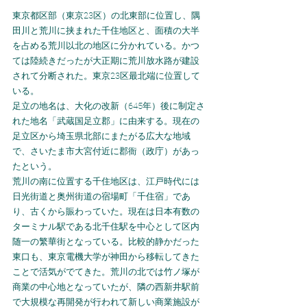
東京都区部（東京23区）の北東部に位置し、隅
田川と荒川に挟まれた千住地区と、面積の大半
を占める荒川以北の地区に分かれている。かつ
ては陸続きだったが大正期に荒川放水路が建設
されて分断された。東京23区最北端に位置して
いる。
足立の地名は、大化の改新（645年）後に制定さ
れた地名「武蔵国足立郡」に由来する。現在の
足立区から埼玉県北部にまたがる広大な地域
で、さいたま市大宮付近に郡衙（政庁）があっ
たという。
荒川の南に位置する千住地区は、江戸時代には
日光街道と奥州街道の宿場町「千住宿」であ
り、古くから賑わっていた。現在は日本有数の
ターミナル駅である北千住駅を中心として区内
随一の繁華街となっている。比較的静かだった
東口も、東京電機大学が神田から移転してきた
ことで活気がでてきた。荒川の北では竹ノ塚が
商業の中心地となっていたが、隣の西新井駅前
で大規模な再開発が行われて新しい商業施設が