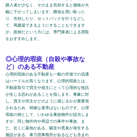
購入者が少なく、そのまま売却すると価格が大
幅に下がってしまいます。隣地を買い取った
り、売却したり、セットバックを行うなどし
て、再建築できるようにすることもできます
が、面倒だという方には、専門業者による買取
をおすすめします。
◎心理的瑕疵（自殺や事故な
ど）のある不動産
心理的瑕疵のある不動産も一般の市場での流通
はハードルが高くなります。心理的瑕疵とは、
不動産取引で買主や借主にとって心理的な抵抗
が生じる恐れがあることを指します。事象に対
し、買主や売主がどのように感じるかが重要視
されるため、明確な基準はないものです。心理
瑕疵の例として、いわゆる事故物件が該当しま
すが、同じ物件内や周辺での事件や事故、ま
た、近くに墓地がある、騒音や悪臭が発生する
施設がある、暴力団事務所があるなども含まれ