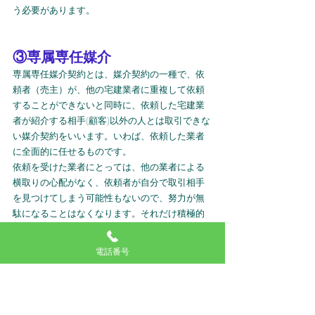
う必要があります。
③専属専任媒介
専属専任媒介契約とは、媒介契約の一種で、依
頼者（売主）が、他の宅建業者に重複して依頼
することができないと同時に、依頼した宅建業
者が紹介する相手(顧客)以外の人とは取引できな
い媒介契約をいいます。いわば、依頼した業者
に全面的に任せるものです。
依頼を受けた業者にとっては、他の業者による
横取りの心配がなく、依頼者が自分で取引相手
を見つけてしまう可能性もないので、努力が無
駄になることはなくなります。それだけ積極的
な努力が期待できます。専属専任媒介契約を結
んだ宅建業者は、指定流通機構への物件登録
電話番号
を、媒介契約締結の日から5日以内に行い、業務
処理状況の報告も、1週間に1回以上行わなけれ
ばなりません。
他の媒介契約に比べて、より丁
寧な業務が要求されています。