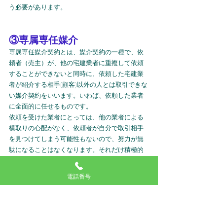
う必要があります。
③専属専任媒介
専属専任媒介契約とは、媒介契約の一種で、依
頼者（売主）が、他の宅建業者に重複して依頼
することができないと同時に、依頼した宅建業
者が紹介する相手(顧客)以外の人とは取引できな
い媒介契約をいいます。いわば、依頼した業者
に全面的に任せるものです。
依頼を受けた業者にとっては、他の業者による
横取りの心配がなく、依頼者が自分で取引相手
を見つけてしまう可能性もないので、努力が無
駄になることはなくなります。それだけ積極的
な努力が期待できます。専属専任媒介契約を結
んだ宅建業者は、指定流通機構への物件登録
電話番号
を、媒介契約締結の日から5日以内に行い、業務
処理状況の報告も、1週間に1回以上行わなけれ
ばなりません。
他の媒介契約に比べて、より丁
寧な業務が要求されています。