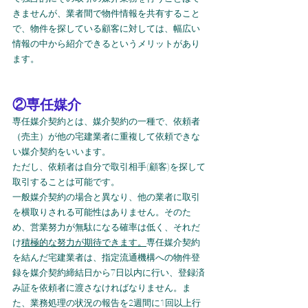
きませんが、業者間で物件情報を共有すること
で、物件を探している顧客に対しては、幅広い
情報の中から紹介できるというメリットがあり
ます。
②専任媒介
専任媒介契約とは、媒介契約の一種で、依頼者
（売主）が他の宅建業者に重複して依頼できな
い媒介契約をいいます。
ただし、依頼者は自分で取引相手(顧客)を探して
取引することは可能です。
一般媒介契約の場合と異なり、他の業者に取引
を横取りされる可能性はありません。そのた
め、営業努力が無駄になる確率は低く、それだ
け
積極的な努力が期待できます。
専任媒介契約
を結んだ宅建業者は、指定流通機構への物件登
録を媒介契約締結日から7日以内に行い、登録済
み証を依頼者に渡さなければなりません。ま
た、業務処理の状況の報告を2週間に1回以上行