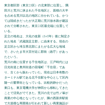
東京都区部（東京23区）の北東部に位置し、隅
田川と荒川に挟まれた千住地区と、面積の大半
を占める荒川以北の地区に分かれている。かつ
ては陸続きだったが大正期に荒川放水路が建設
されて分断された。東京23区最北端に位置して
いる。
足立の地名は、大化の改新（645年）後に制定さ
れた地名「武蔵国足立郡」に由来する。現在の
足立区から埼玉県北部にまたがる広大な地域
で、さいたま市大宮付近に郡衙（政庁）があっ
たという。
荒川の南に位置する千住地区は、江戸時代には
日光街道と奥州街道の宿場町「千住宿」であ
り、古くから賑わっていた。現在は日本有数の
ターミナル駅である北千住駅を中心として区内
随一の繁華街となっている。比較的静かだった
東口も、東京電機大学が神田から移転してきた
ことで活気がでてきた。荒川の北では竹ノ塚が
商業の中心地となっていたが、隣の西新井駅前
で大規模な再開発が行われて新しい商業施設が