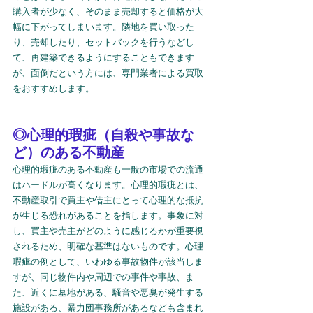
購入者が少なく、そのまま売却すると価格が大
幅に下がってしまいます。隣地を買い取った
り、売却したり、セットバックを行うなどし
て、再建築できるようにすることもできます
が、面倒だという方には、専門業者による買取
をおすすめします。
◎心理的瑕疵（自殺や事故な
ど）のある不動産
心理的瑕疵のある不動産も一般の市場での流通
はハードルが高くなります。心理的瑕疵とは、
不動産取引で買主や借主にとって心理的な抵抗
が生じる恐れがあることを指します。事象に対
し、買主や売主がどのように感じるかが重要視
されるため、明確な基準はないものです。心理
瑕疵の例として、いわゆる事故物件が該当しま
すが、同じ物件内や周辺での事件や事故、ま
た、近くに墓地がある、騒音や悪臭が発生する
施設がある、暴力団事務所があるなども含まれ