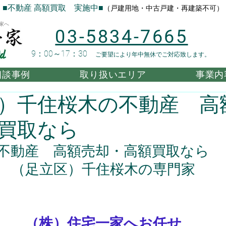
■不動産 高額買取 実施中■
（戸建用地・中古戸建・再建築不可）
家へ
03-5834-7665
9：00～17：30
ご要望により年中無休でご対応致します。
相談事例
取り扱いエリア
事業内
）千住桜木の不動産 高
買取なら
不動産　高額売却・高額買取なら
（足立区）千住桜木の専門家
（株）住宅一家へお任せ