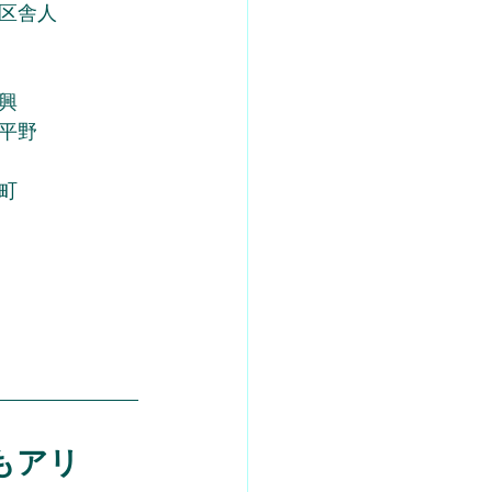
区舎人
興
平野
町
もアリ