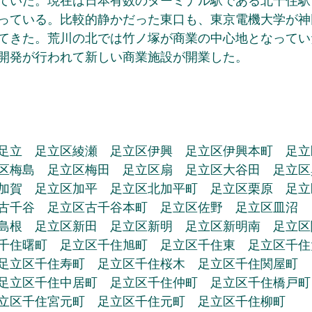
ていた。現在は日本有数のターミナル駅である北千住駅
っている。比較的静かだった東口も、東京電機大学が神
てきた。荒川の北では竹ノ塚が商業の中心地となってい
開発が行われて新しい商業施設が開業した。
足立　足立区綾瀬　足立区伊興　足立区伊興本町　足立
区梅島　足立区梅田　足立区扇　足立区大谷田　足立区
加賀　足立区加平　足立区北加平町　足立区栗原　足立
古千谷　足立区古千谷本町　足立区佐野　足立区皿沼
島根　足立区新田　足立区新明　足立区新明南　足立区
千住曙町　足立区千住旭町　足立区千住東　足立区千住
足立区千住寿町　足立区千住桜木　足立区千住関屋町
足立区千住中居町　足立区千住仲町　足立区千住橋戸町
立区千住宮元町　足立区千住元町　足立区千住柳町