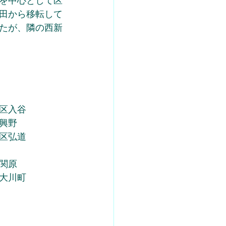
を中心として区
田から移転して
たが、隣の西新
区入谷
興野
区弘道
関原
大川町