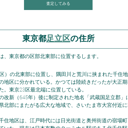
査定してみる
東京都
足立区
の住所
は、東京都の区部北東部に位置するします。
3区）の北東部に位置し、隅田川と荒川に挟まれた千住
の地区に分かれている。かつては陸続きだったが大正期
た。東京23区最北端に位置している。
の改新（645年）後に制定された地名「武蔵国足立郡」
県北部にまたがる広大な地域で、さいたま市大宮付近に
千住地区は、江戸時代には日光街道と奥州街道の宿場町