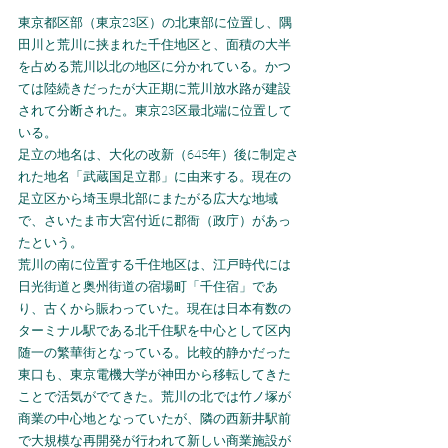
東京都区部（東京23区）の北東部に位置し、隅
田川と荒川に挟まれた千住地区と、面積の大半
を占める荒川以北の地区に分かれている。かつ
ては陸続きだったが大正期に荒川放水路が建設
されて分断された。東京23区最北端に位置して
いる。
足立の地名は、大化の改新（645年）後に制定さ
れた地名「武蔵国足立郡」に由来する。現在の
足立区から埼玉県北部にまたがる広大な地域
で、さいたま市大宮付近に郡衙（政庁）があっ
たという。
荒川の南に位置する千住地区は、江戸時代には
日光街道と奥州街道の宿場町「千住宿」であ
り、古くから賑わっていた。現在は日本有数の
ターミナル駅である北千住駅を中心として区内
随一の繁華街となっている。比較的静かだった
東口も、東京電機大学が神田から移転してきた
ことで活気がでてきた。荒川の北では竹ノ塚が
商業の中心地となっていたが、隣の西新井駅前
で大規模な再開発が行われて新しい商業施設が