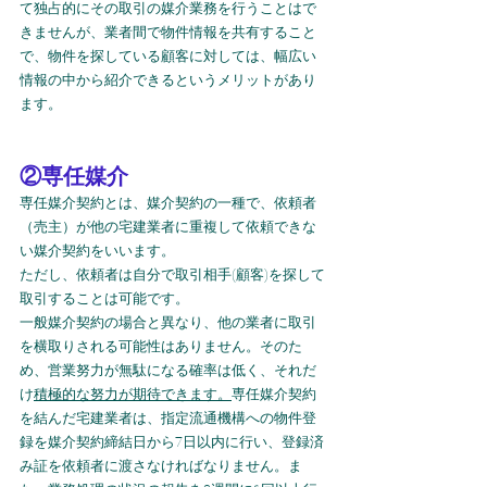
て独占的にその取引の媒介業務を行うことはで
きませんが、業者間で物件情報を共有すること
で、物件を探している顧客に対しては、幅広い
情報の中から紹介できるというメリットがあり
ます。
②専任媒介
専任媒介契約とは、媒介契約の一種で、依頼者
（売主）が他の宅建業者に重複して依頼できな
い媒介契約をいいます。
ただし、依頼者は自分で取引相手(顧客)を探して
取引することは可能です。
一般媒介契約の場合と異なり、他の業者に取引
を横取りされる可能性はありません。そのた
め、営業努力が無駄になる確率は低く、それだ
け
積極的な努力が期待できます。
専任媒介契約
を結んだ宅建業者は、指定流通機構への物件登
録を媒介契約締結日から7日以内に行い、登録済
み証を依頼者に渡さなければなりません。ま