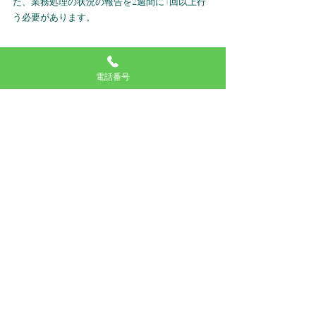
た、業務処理の状況の報告を2週間に1回以上行
う必要があります。
③専属専任媒介
電話番号
専属専任媒介契約とは、媒介契約の一種で、依
頼者（売主）が、他の宅建業者に重複して依頼
することができないと同時に、依頼した宅建業
者が紹介する相手(顧客)以外の人とは取引できな
い媒介契約をいいます。いわば、依頼した業者
に全面的に任せるものです。
依頼を受けた業者にとっては、他の業者による
横取りの心配がなく、依頼者が自分で取引相手
を見つけてしまう可能性もないので、努力が無
駄になることはなくなります。それだけ積極的
な努力が期待できます。専属専任媒介契約を結
んだ宅建業者は、指定流通機構への物件登録
を、媒介契約締結の日から5日以内に行い、業務
処理状況の報告も、1週間に1回以上行わなけれ
ばなりません。
他の媒介契約に比べて、より丁
寧な業務が要求されています。