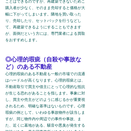
ことはできるのですが、再建築できないためこ
購入者が少なく、そのまま売却すると価格が大
幅に下がってしまいます。隣地を買い取った
り、売却したり、セットバックを行うなどし
て、再建築できるようにすることもできます
が、面倒だという方には、専門業者による買取
をおすすめします。
◎心理的瑕疵（自殺や事故な
ど）のある不動産
心理的瑕疵のある不動産も一般の市場での流通
はハードルが高くなります。心理的瑕疵とは、
不動産取引で買主や借主にとって心理的な抵抗
が生じる恐れがあることを指します。事象に対
し、買主や売主がどのように感じるかが重要視
されるため、明確な基準はないものです。心理
瑕疵の例として、いわゆる事故物件が該当しま
すが、同じ物件内や周辺での事件や事故、ま
た、近くに墓地がある、騒音や悪臭が発生する