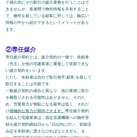
て独占的にその取引の媒介業務を行うことはで
きませんが、業者間で物件情報を共有すること
で、物件を探している顧客に対しては、幅広い
情報の中から紹介できるというメリットがあり
ます。
②専任媒介
専任媒介契約とは、媒介契約の一種で、依頼者
（売主）が他の宅建業者に重複して依頼できな
い媒介契約をいいます。
ただし、依頼者は自分で取引相手(顧客)を探して
取引することは可能です。
一般媒介契約の場合と異なり、他の業者に取引
を横取りされる可能性はありません。そのた
め、営業努力が無駄になる確率は低く、それだ
け
積極的な努力が期待できます。
専任媒介契約
を結んだ宅建業者は、指定流通機構への物件登
録を媒介契約締結日から7日以内に行い、登録済
み証を依頼者に渡さなければなりません。ま