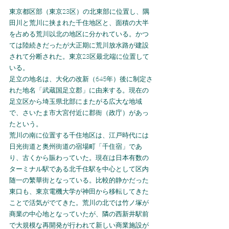
東京都区部（東京23区）の北東部に位置し、隅
田川と荒川に挟まれた千住地区と、面積の大半
を占める荒川以北の地区に分かれている。かつ
ては陸続きだったが大正期に荒川放水路が建設
されて分断された。東京23区最北端に位置して
いる。
足立の地名は、大化の改新（645年）後に制定さ
れた地名「武蔵国足立郡」に由来する。現在の
足立区から埼玉県北部にまたがる広大な地域
で、さいたま市大宮付近に郡衙（政庁）があっ
たという。
荒川の南に位置する千住地区は、江戸時代には
日光街道と奥州街道の宿場町「千住宿」であ
り、古くから賑わっていた。現在は日本有数の
ターミナル駅である北千住駅を中心として区内
随一の繁華街となっている。比較的静かだった
東口も、東京電機大学が神田から移転してきた
ことで活気がでてきた。荒川の北では竹ノ塚が
商業の中心地となっていたが、隣の西新井駅前
で大規模な再開発が行われて新しい商業施設が