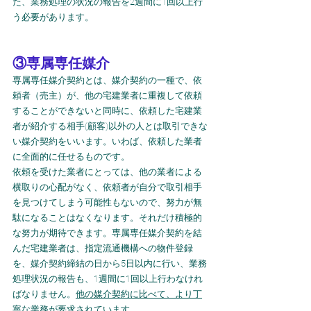
た、業務処理の状況の報告を2週間に1回以上行
う必要があります。
③専属専任媒介
専属専任媒介契約とは、媒介契約の一種で、依
頼者（売主）が、他の宅建業者に重複して依頼
することができないと同時に、依頼した宅建業
者が紹介する相手(顧客)以外の人とは取引できな
い媒介契約をいいます。いわば、依頼した業者
に全面的に任せるものです。
依頼を受けた業者にとっては、他の業者による
横取りの心配がなく、依頼者が自分で取引相手
を見つけてしまう可能性もないので、努力が無
駄になることはなくなります。それだけ積極的
な努力が期待できます。専属専任媒介契約を結
んだ宅建業者は、指定流通機構への物件登録
を、媒介契約締結の日から5日以内に行い、業務
処理状況の報告も、1週間に1回以上行わなけれ
ばなりません。
他の媒介契約に比べて、より丁
寧な業務が要求されています。