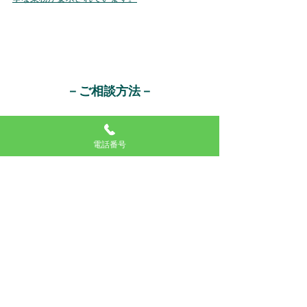
－ご相談方法－
1.フォームより物件情報を入力
電話番号
売却したい不動産情報を入力します。ご利用は
すべて無料です。
2.ヒアリング
（株）住宅一家の担当者からお電話もしくはメ
ールにて、詳しいご希望や状況についてお伺い
いたします。
3.売却査定
売却査定の結果を取りまとめます。