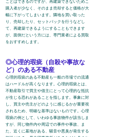
ことはできるのですが、再建築できないためこ
購入者が少なく、そのまま売却すると価格が大
幅に下がってしまいます。隣地を買い取った
り、売却したり、セットバックを行うなどし
て、再建築できるようにすることもできます
が、面倒だという方には、専門業者による買取
をおすすめします。
◎心理的瑕疵（自殺や事故な
ど）のある不動産
心理的瑕疵のある不動産も一般の市場での流通
はハードルが高くなります。心理的瑕疵とは、
不動産取引で買主や借主にとって心理的な抵抗
が生じる恐れがあることを指します。事象に対
し、買主や売主がどのように感じるかが重要視
されるため、明確な基準はないものです。心理
瑕疵の例として、いわゆる事故物件が該当しま
すが、同じ物件内や周辺での事件や事故、ま
た、近くに墓地がある、騒音や悪臭が発生する