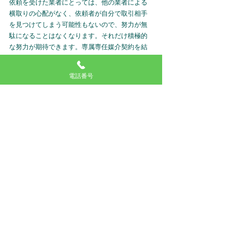
依頼を受けた業者にとっては、他の業者による
横取りの心配がなく、依頼者が自分で取引相手
を見つけてしまう可能性もないので、努力が無
駄になることはなくなります。それだけ積極的
な努力が期待できます。専属専任媒介契約を結
んだ宅建業者は、指定流通機構への物件登録
を、媒介契約締結の日から5日以内に行い、業務
電話番号
処理状況の報告も、1週間に1回以上行わなけれ
ばなりません。
他の媒介契約に比べて、より丁
寧な業務が要求されています。
－ご相談方法－
1.フォームより物件情報を入力
売却したい不動産情報を入力します。ご利用は