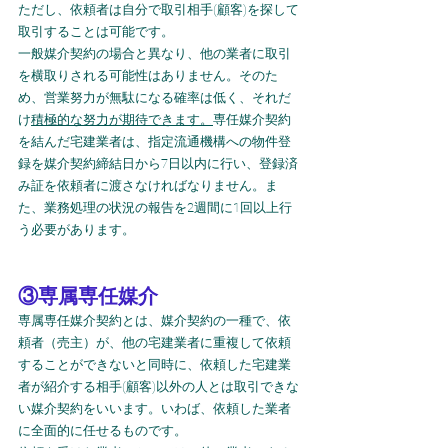
ただし、依頼者は自分で取引相手(顧客)を探して
取引することは可能です。
一般媒介契約の場合と異なり、他の業者に取引
を横取りされる可能性はありません。そのた
め、営業努力が無駄になる確率は低く、それだ
け
積極的な努力が期待できます。
専任媒介契約
を結んだ宅建業者は、指定流通機構への物件登
録を媒介契約締結日から7日以内に行い、登録済
み証を依頼者に渡さなければなりません。ま
た、業務処理の状況の報告を2週間に1回以上行
う必要があります。
③専属専任媒介
専属専任媒介契約とは、媒介契約の一種で、依
頼者（売主）が、他の宅建業者に重複して依頼
することができないと同時に、依頼した宅建業
者が紹介する相手(顧客)以外の人とは取引できな
い媒介契約をいいます。いわば、依頼した業者
に全面的に任せるものです。