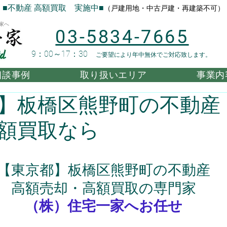
■不動産 高額買取 実施中■
（戸建用地・中古戸建・再建築不可）
家へ
03-5834-7665
9：00～17：30
ご要望により年中無休でご対応致します。
相談事例
取り扱いエリア
事業内
】板橋区熊野町の不動産
額買取なら
【東京都】板橋区熊野町の不動産
高額売却・高額買取の専門家
（株）住宅一家へお任せ