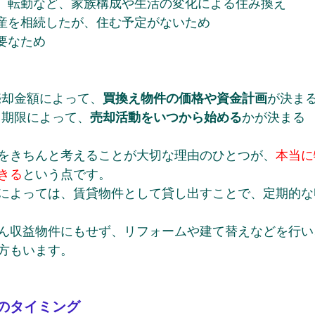
立、転勤など、家族構成や生活の変化による住み換え
動産を相続したが、住む予定がないため
要なため
･売却金額によって、
買換え物件の価格や資金計画
が決ま
･･期限によって、
売却活動をいつから始める
かが決まる
をきちんと考えることが大切な理由のひとつが、
本当に
きる
という点です。
によっては、賃貸物件として貸し出すことで、定期的な
ん収益物件にもせず、リフォームや建て替えなどを行い
方もいます。
のタイミング