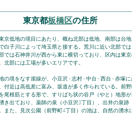
東京都
板橋区
の住所
東京低地の境目にあたり、概ね北部は低地、南部は台地
で白子川によって埼玉県と接する。荒川に近い北部では
部では石神井川が西から東に横切っており、区内は東京
、北部には工場が多いエリアです。
境をなす崖線が、小豆沢 - 志村 - 中台 - 西台 - 赤
、付近は高低差に富み、坂道が多く作られている。前野
を尾根筋とする形で、すりばち状の谷戸（やと）地形が
湧き出ており、薬師の泉（小豆沢3丁目）、出井の泉跡
。また、見次公園（前野町4丁目）の池は、自然の湧水