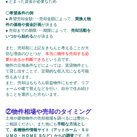
● とまった資金が必要なため
〇希望条件の例
● 希望売却金額･･･売却金額によって、
買換え物
件の価格や資金計画
が決まる
● 売却までの期限･･･期限によって、
売却活動を
いつから始める
かが決まる
また、売却前に上記をきちんと考えることが大
切な理由のひとつが、
本当に物件を売却する必
要があるか判断できる
という点です。
物件の立地条件などによっては、賃貸物件とし
て貸し出すことで、定期的な収入元になる可能
性もあります。
また、売却はもちろん収益物件にもせず、リフ
ォームや建て替えなどを行い、自分で住み続け
ることを選択した方もいます。
②物件相場や売却のタイミング
土地や建物物件の売却相場を調べるには弊社へ
ご相談ください。また他にも
手軽な方法とし
て、各種物件情報サイト（アットホーム・ＳＵ
ＵＭＯ・ＨＯＭＥ‘Ｓなど）からの調査
です。不