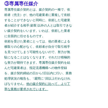
③専属専任媒介
専属専任媒介契約とは、媒介契約の一種で、依
頼者（売主）が、他の宅建業者に重複して依頼
することができないと同時に、依頼した宅建業
者が紹介する相手(顧客)以外の人とは取引できな
い媒介契約をいいます。いわば、依頼した業者
に全面的に任せるものです。
依頼を受けた業者にとっては、他の業者による
横取りの心配がなく、依頼者が自分で取引相手
を見つけてしまう可能性もないので、努力が無
駄になることはなくなります。それだけ積極的
な努力が期待できます。専属専任媒介契約を結
んだ宅建業者は、指定流通機構への物件登録
を、媒介契約締結の日から5日以内に行い、業務
処理状況の報告も、1週間に1回以上行わなけれ
ばなりません。
他の媒介契約に比べて、より丁
寧な業務が要求されています。