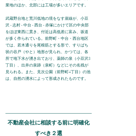
業地のほか、北部には工場が多いエリアです。
武蔵野台地と荒川低地の境をなす崖線が、小豆
沢 - 志村 - 中台 - 西台 - 赤塚にかけて区の中央部
をほぼ東西に貫き、付近は高低差に富み、坂道
が多く作られている。前野町・中台・西台地区
では、若木通りを尾根筋とする形で、すりばち
状の谷戸（やと）地形が見られ、かつては、各
所で地下水が湧き出ており、薬師の泉（小豆沢3
丁目）、出井の泉跡（泉町）などにその名残が
見られる。また、見次公園（前野町4丁目）の池
は、自然の湧水によって形成されたものです。
不動産会社に相談する前に明確化
すべき２選