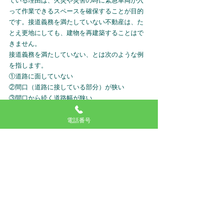
ている理由は、火災や災害の時に緊急車両が入
って作業できるスペースを確保することが目的
です。接道義務を満たしていない不動産は、た
とえ更地にしても、建物を再建築することはで
きません。
接道義務を満たしていない、とは次のような例
を指します。
①道路に面していない
②間口（道路に接している部分）が狭い
③間口から続く道路幅が狭い
④土地に接している道路が4m以下
電話番号
接道義務を満たしていない不動産は、売却する
ことはできるのですが、再建築できないためこ
購入者が少なく、そのまま売却すると価格が大
幅に下がってしまいます。隣地を買い取った
り、売却したり、セットバックを行うなどし
て、再建築できるようにすることもできます
が、面倒だという方には、専門業者による買取
をおすすめします。